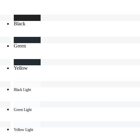
Black
Green
Yellow
Black Light
Green Light
Yellow Light