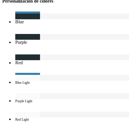
Personalizacion de colores
Blue
Purple
Red
Blue Light
Purple Light
Red Light