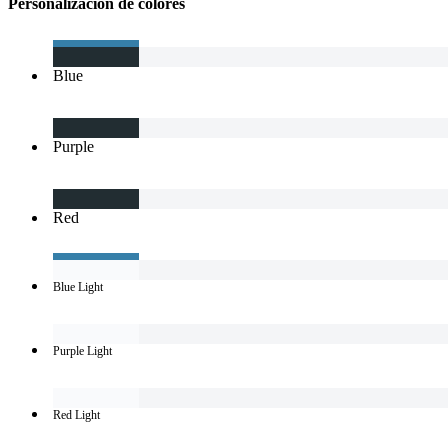
Personalizacion de colores
Blue
Purple
Red
Blue Light
Purple Light
Red Light