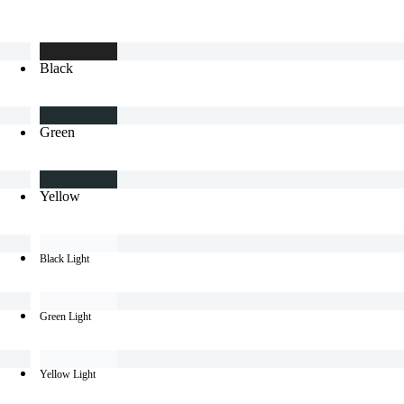
Black
Green
Yellow
Black Light
Green Light
Yellow Light